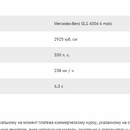
Mercedes-Benz GLS 400d 4 matic
2925 куб. см
330 л. с.
238 км / ч
6,3 с
туальному на момент платежа коммерческому курсу, указанному на 
ъема двигателя, вида исполнения модели, сочетания с дополнительн