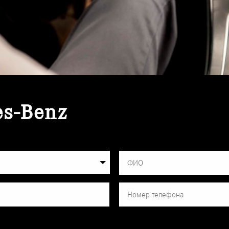
es-Benz
в