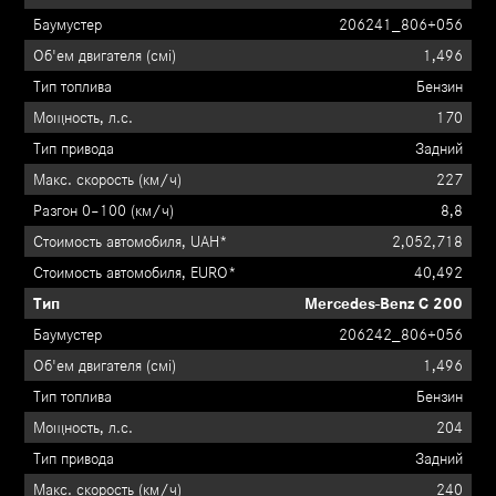
206241_806+056
1,496
Бензин
170
Задний
227
8,8
2,052,718
40,492
Mercedes-Benz C 200
206242_806+056
1,496
Бензин
204
Задний
240