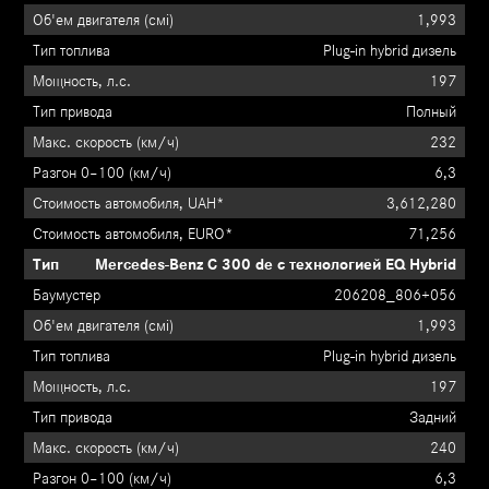
1,993
Plug-in hybrid дизель
197
Полный
232
6,3
3,612,280
71,256
Mercedes-Benz C 300 de с технологией EQ Hybrid
206208_806+056
1,993
Plug-in hybrid дизель
197
Задний
240
6,3