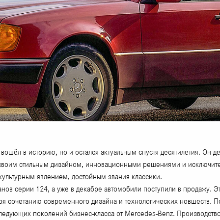
вошёл в историю, но и остался актуальным спустя десятилетия. Он 
 своим стильным дизайном, инновационными решениями и исключител
 культурным явлением, достойным звания классики.
анов серии 124, а уже в декабре автомобили поступили в продажу. Э
ря сочетанию современного дизайна и технологических новшеств. По
следующих поколений бизнес-класса от Mercedes-Benz. Производство