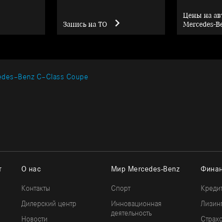
Цены на а
Запись на ТО
Mercedes-B
edes–Benz C–Class Coupe
т
О нас
Мир Mercedes-Benz
Финан
Контакты
Спорт
Креди
Дилерский центр
Инновационная
Лизин
деятельность
Новости
Страх