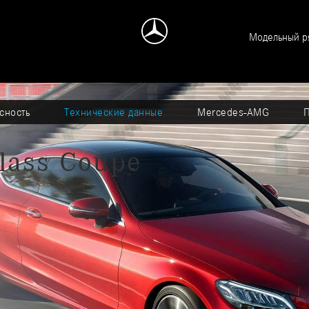
Модельный р
сность
Технические данные
Mercedes-AMG
lass Coupe