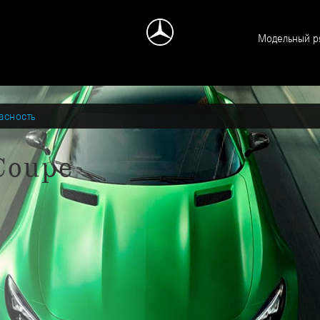
Модельный р
асность
Coupe