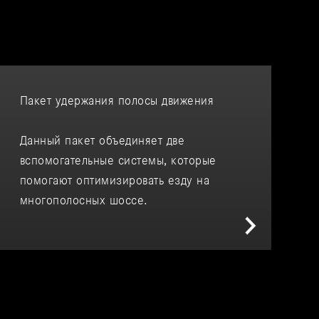
Пакет удержания полосы движения
Данный пакет объединяет две
вспомогательные системы, которые
помогают оптимизировать езду на
многополосных шоссе.