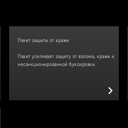
Пакет защиты от кражи
Пакет усиливает защиту от взлома, кражи и
несанкционированной буксировки.