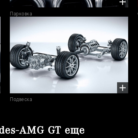
Парковка
Подвеска
edes-AMG GT еще