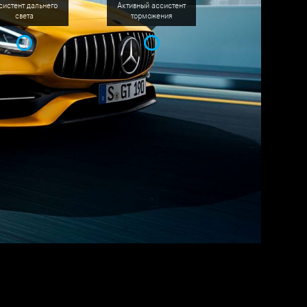
систент дальнего
Активный ассистент
света
торможения