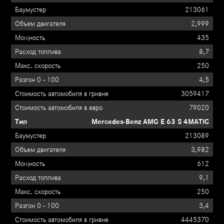
213061
2,999
435
8,7
250
4,5
3059417
79020
Mercedes-Benz AMG E 63 S 4MATIC
213089
3,982
612
9,1
250
3,4
4445370