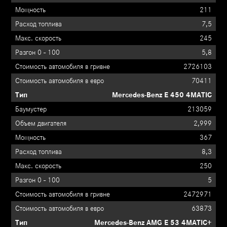
211
7,5
245
5,8
2726103
70411
Mercedes-Benz E 450 4MATIC
213059
2,999
367
8,3
250
5
2472971
63873
Mercedes-Benz AMG E 53 4MATIC+