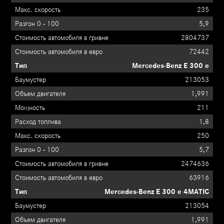
235
5,9
2804737
72442
Mercedes-Benz E 300 e
213053
1,991
211
1,8
250
5,7
2474636
63916
Mercedes-Benz E 300 e 4MATIC
213054
1,991