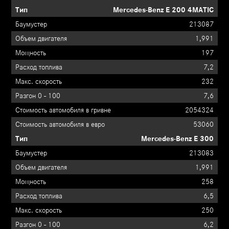
Mercedes-Benz E 200 4MATIC
213087
1,991
197
7,2
232
7,6
2054324
53060
Mercedes-Benz E 300
213083
1,991
258
6,5
250
6,2