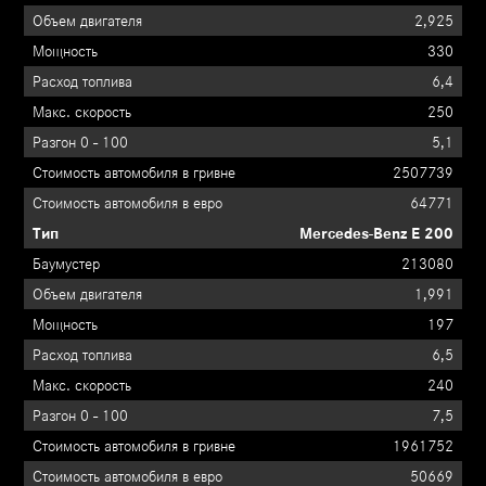
2,925
330
6,4
250
5,1
2507739
64771
Mercedes-Benz E 200
213080
1,991
197
6,5
240
7,5
1961752
50669