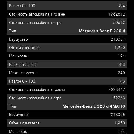
8,4
1962642
50692
Mercedes-Benz E 220 d
213004
1,950
194
4,3
240
7,3
2023467
52263
Mercedes-Benz E 220 d 4MATIC
213005
1,950
194