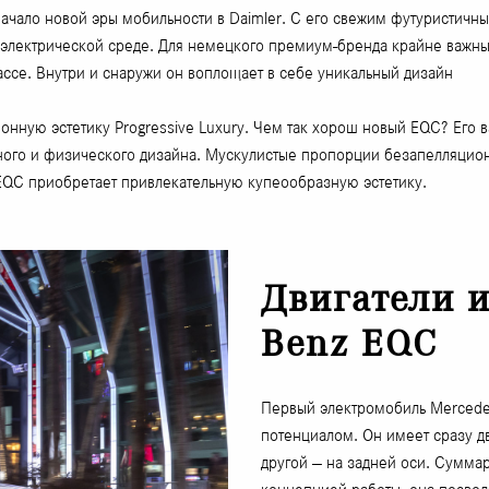
ачало новой эры мобильности в Daimler. С его свежим футуристичн
электрической среде. Для немецкого премиум-бренда крайне важны 
ссе. Внутри и снаружи он воплощает в себе уникальный дизайн
ионную эстетику Progressive Luxury. Чем так хорош новый EQC? Ег
вного и физического дизайна. Мускулистые пропорции безапелляцио
EQC приобретает привлекательную купеообразную эстетику.
Двигатели и
Benz EQC
Первый электромобиль Mercede
потенциалом. Он имеет сразу дв
другой — на задней оси. Суммар