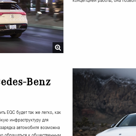
концепцией работы, она позволя
edes-Benz
ить EQC будет так же легко, как
бкую инфраструктуру для
 зарядка автомобиля возможна
жно обращаться к общественным