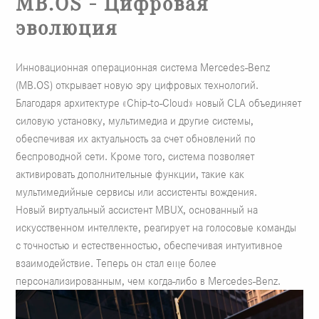
MB.OS - Цифровая
эволюция
Инновационная операционная система Mercedes-Benz
(MB.OS) открывает новую эру цифровых технологий.
Благодаря архитектуре «Chip-to-Cloud» новый CLA объединяет
силовую установку, мультимедиа и другие системы,
обеспечивая их актуальность за счет обновлений по
беспроводной сети. Кроме того, система позволяет
активировать дополнительные функции, такие как
мультимедийные сервисы или ассистенты вождения.
Новый виртуальный ассистент MBUX, основанный на
искусственном интеллекте, реагирует на голосовые команды
с точностью и естественностью, обеспечивая интуитивное
взаимодействие. Теперь он стал еще более
персонализированным, чем когда-либо в Mercedes-Benz.