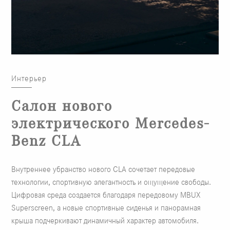
Интерьер
Салон нового
электрического Mercedes-
Benz CLA
Внутреннее убранство нового CLA сочетает передовые
технологии, спортивную элегантность и ощущение свободы.
Цифровая среда создается благодаря передовому MBUX
Superscreen, а новые спортивные сиденья и панорамная
крыша подчеркивают динамичный характер автомобиля.