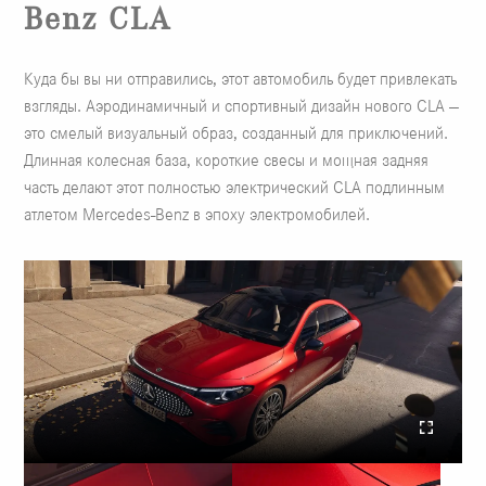
Benz CLA
Куда бы вы ни отправились, этот автомобиль будет привлекать
взгляды. Аэродинамичный и спортивный дизайн нового CLA —
это смелый визуальный образ, созданный для приключений.
Длинная колесная база, короткие свесы и мощная задняя
часть делают этот полностью электрический CLA подлинным
атлетом Mercedes-Benz в эпоху электромобилей.