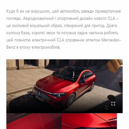
Куди б ви не вирушили, цей автомобіль завжди привертатиме
погляди. Аеродинамічний і спортивний дизайн нового CLA —
це сміливий візуальний образ, створений для пригод. Довга
колісна база, короткі звіси та потужна задня частина роблять
цей повністю електричний CLA справжнім атлетом Mercedes-
Benz в епоху електромобілів.