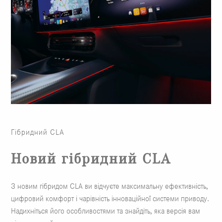
Гібридний CLA
Новий гібридний CLA
З новим гібридом CLA ви відчуєте максимальну ефективність,
цифровий комфорт і чарівність інноваційної системи приводу.
Надихніться його особливостями та знайдіть, яка версія вам