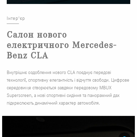
Інтер'єр
Салон нового
електричного Mercedes-
Benz CLA
Внутрішнє оздоблення нового CLA поєднує передові
технології, спортивну елегантність і відчуття свободи. Цифрове
середовище створюється завдяки передовому MBUX
Superscreen, а нові спортивні сидіння та панорамний дах
підкреслюють динамічний характер автомобіля.