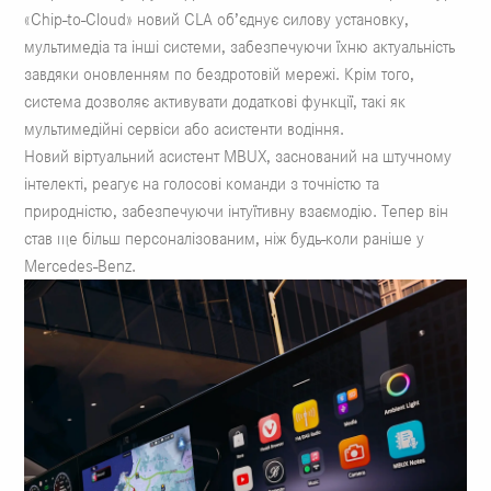
«Chip-to-Cloud» новий CLA об’єднує силову установку,
мультимедіа та інші системи, забезпечуючи їхню актуальність
завдяки оновленням по бездротовій мережі. Крім того,
система дозволяє активувати додаткові функції, такі як
мультимедійні сервіси або асистенти водіння.
Новий віртуальний асистент MBUX, заснований на штучному
інтелекті, реагує на голосові команди з точністю та
природністю, забезпечуючи інтуїтивну взаємодію. Тепер він
став ще більш персоналізованим, ніж будь-коли раніше у
Mercedes-Benz.