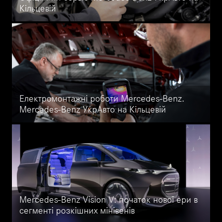
Кільцевій
Професійний ремонт і діагностика двигунів Mercedes-Benz у
Києві та по Україні. ГРМ, компресія, турбіна, система
охолодження — повний спектр послуг за стандартами
Mercedes-Benz.
Електромонтажні роботи Mercedes-Benz.
Mercedes-Benz УкрАвто на Кільцевій
Професійні електромонтажні роботи, діагностика та ремонт
електрообладнання Mercedes-Benz у Києві. Офіційне
обладнання Star Diagnosis, сертифіковані фахівці та гарантія
якості в Mercedes-Benz УкрАвто на Кільцевій.
Mercedes-Benz Vision V: початок нової ери в
сегменті розкішних мінівенів