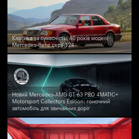
комфорт. Дізнайтеся більше про архітектуру MMA у новому
CLA, рекордний запас ходу та швидкість заряджання.
Класика та сучасність: 40 років моделі
Mercedes-Benz серії 124
Дізнайтеся, як Mercedes-Benz W124 став символом
елегантності та надійності за 40 років: історія легендарної
моделі, її технічні інновації, різноманітність версій і підтримка
від Mercedes-Benz.
Новий Mercedes-AMG GT 63 PRO 4MATIC+
Motorsport Collectors Edition: гоночний
автомобіль для звичайних доріг
Лімітована серія Mercedes-AMG GT 63 PRO 4MATIC+ Motorsport
Collectors Edition — лише 200 екземплярів. Ексклюзивний
дизайн зі зірковим узором і акцентами в кольорі PETRONAS,
повна комплектація, включаючи фірмовий чохол. Ідеальний