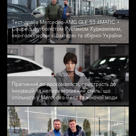
від Mercedes-Benz Автоцентр на Кільцевій.
Тест-драйв Mercedes-AMG GLE 53 4MATIC +
Coupe з футболістом Рустамом Худжамовим,
екс-голкіпером «Шахтаря» та збірноі України
Великий огляд Mercedes-AMG GLE 53 4MATIC + Coupe з
футболістом Рустамом Худжамовим, екс-воротарем «Шахтаря» та
збірної України на сайті Mercedes-Benz Автоцентр на Кільцевій.
Прагнення до досконалості, пристрасть до
інновацій та неперевершений стиль: що
спільного у Mercedes-Benz та жіночої моди
Нещодавно у Mercedes-Benz Автоцентр на Кільцевій була
проведена фотосесія бренду жіночого одягу MARINA VOVK.
"Що жінки цінують в авто Mercedes-Benz" та багато іншого в
інтерв'ю з Мариною Вовк.