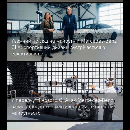
CLE 300 e Coupé від Mercedes-Benz — елегантне купе з
гібридною технологією EQ, що пропонує до 112 км
електричного пробігу, інноваційну MBUX-систему та видатний
комфорт. Дізнайтеся про нього на сайті Mercedes-Benz Укравто
на Кільцевій.
Уважний погляд на майбутній Mercedes-Benz
CLA: спортивний дизайн зустрічається з
ефективністю
Дізнайтеся все про новий Mercedes-Benz CLA на сайті
Mercedes-Benz Автоцентр на Кільцевій. Спортивний дизайн,
передові технології та інноваційна ефективність роблять цей
автомобіль новим еталоном у своєму класі.
У передчутті нового CLA: як Mercedes-Benz
задає стандарти ефективності та технологій
майбутнього
Mercedes-Benz впроваджує інновації в електромобілях і
гібридних системах, поєднуючи технології, ефективність і