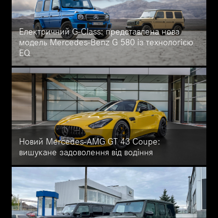
серії AMG: всього 2,8 секунди для розгону від 0 до 100 км/год.
Електричний G-Class: представлена нова
модель Mercedes-Benz G 580 із технологією
EQ
Повністю оновлений Mercedes-Benz G 580 з технологією EQ
залишається вірним дизайну оригінальної моделі, а також
оснащений високовольтною літій-іонною батареєю ємністю 116
кВт/год для запасу ходу до 473 кілометрів. Дізнайтеся більше
про унікальні можливості електричного позашляховика.
Новий Mercedes-AMG GT 43 Coupe:
вишукане задоволення від водіння
Відкрийте для себе новий Mercedes-AMG GT 43 Coupe:
вершина вишуканості та задоволення від водіння. Цей
автомобіль оснащений 2,0-літровим двигуном AMG з
турбонаддувом, що розвиває потужність 310 кВт (421 к.с.).