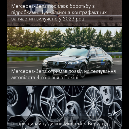
Mercedes-Benz посилює боротьбу з
підробками: 1,6 мільйона контрафактних
запчастин вилучено у 2023 році
Як Mercedes-Benz захищає своїх клієнтів від підробок? У 2023
році було вилучено 1,6 мільйона підроблених запчастин по
всьому світу. Дізнайтеся, як компанія бореться з контрафактом
і чому це важливо для вашої безпеки на дорогах.
Mercedes-Benz отримав дозвіл на тестування
автопілота 4-го рівня в Пекіні
Mercedes-Benz першим розпочав тестування автопілота 4-го
рівня на S-Class у Пекіні. Як це змінить майбутнє автономного
водіння? Дізнайтеся про новітні технології та їх випробування в
реальних умовах Китаю
Історія дизайну дисків Mercedes-Benz: від