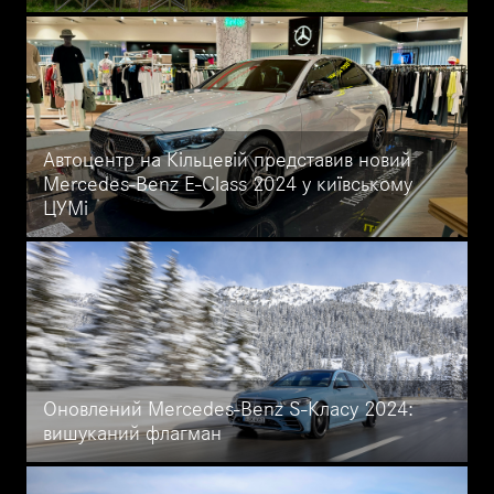
Розумний і стильний будинок на колесах: Mercedes-Benz V-
Class Marco Polo - ідеальний вибір для комфортних подорожей і
повсякденного використання. Дізнайтеся про сучасні
технології, зручні спальні місця та кухонне обладнання, які
роблять цей автомобіль унікальним.
Автоцентр на Кільцевій представив новий
Mercedes-Benz E-Class 2024 у київському
ЦУМі
Офіційний дилер Mercedes-Benz, Автоцентр на Кільцевій,
представив новий Mercedes-Benz E-Class 2024 у київському
ЦУМі. Дізнайтеся більше про його дизайн, технології та
комфорт у матеріалі.
Оновлений Mercedes-Benz S-Класу 2024:
вишуканий флагман
Новий Mercedes-Benz S-Class 2024: велике оновлення для
розкішного седана, включаючи покращення в дизайні та