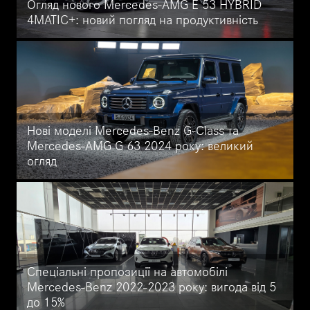
Огляд нового Mercedes-AMG E 53 HYBRID
4MATIC+: новий погляд на продуктивність
Познайомтеся з ексклюзивним Mercedes-AMG E 53 HYBRID
4MATIC+ Edition 1: розкішний гібрид із кольорами
MANUFAKTUR, пакетами AMG Night, карбоновим екстер'єром
та яскравим чорно-жовтим салоном. У стандартну комплектацію
входить MBUX Superscreen та спеціальний автомобільний чохол
AMG.
Нові моделі Mercedes-Benz G-Class та
Mercedes-AMG G 63 2024 року: великий
огляд
Новий Mercedes-Benz G-Class 2024 продовжує традиції та
репутацію моделі, закладені понад 40 років тому. Дізнайтеся,
що крім перевіреної рамної конструкції, трьох механічних
блокувань диференціала та передачі LOW RANGE для
бездоріжжя пропонує цей відомий позашляховик.
Спеціальні пропозиції на автомобілі
Mercedes-Benz 2022-2023 року: вигода від 5
до 15%