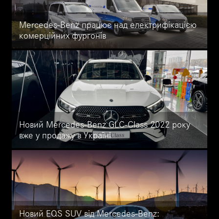
Mercedes-Benz працює над електрифікацією
комерційних фургонів
Mercedes-Benz готує новий електричний фургон Mercedes-
Benz eSprinter із запасом ходу 500 км і активно фінансує
виробництво електрофургонів.
Новий Mercedes-Benz GLC-Class 2022 року
вже у продажу в Україні
Нова версія найуспішнішого позашляховика Mercedes-Benz
GLC x254 тепер доступна для покупки в офіційному
дилерському центрі Mercedes-Benz Автоцентр на Кільцевій.
Новий EQS SUV від Mercedes-Benz: