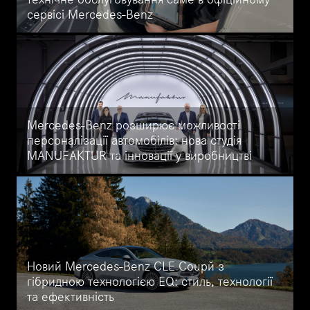
сервісі Mercedes-Benz
Проходьте оригінальне технічне обслуговування Mercedes-Benz
в офіційному сервісі УкрАвто на Кільцевій. Сертифіковані
майстри, оригінальні запчастини, гарантія, прозорість і якість за
стандартами Mercedes-Benz.
Mercedes-Benz розширює можливості
персоналізації автомобілів: нова студія
MANUFAKTUR та інновації у виробництві
Індивідуалізація на найвищому рівні від Mercedes-Benz:
дізнайтеся про нову студію MANUFAKTUR та можливості
персоналізації S-Class, Mercedes-AMG і Maybach. Втілюйте
автомобіль своєї мрії за допомогою унікальних технологій
PixelPaint та ексклюзивних матеріалів.
Новий Mercedes-Benz CLE Coupé з
гібридною технологією EQ: стиль, технології
та ефективність