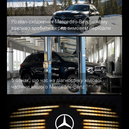
Розвал-сходження Mercedes-Benz — чому
важливо зробити перед зимовим періодом
Перед зимовим сезоном налаштуйте розвал-сходження вашого
Mercedes-Benz в офіційному сервісі УкрАвто на Кільцевій.
Регулювання під час шиномонтажу, точна геометрія коліс,
рівномірне зношування шин і впевненість на слизькій дорозі.
Обладнання Mercedes-Benz, сертифіковані майстри та гарантія
результату.
5 ознак, що час на діагностику ходової
частини вашого Mercedes-Benz
Стуки, вібрації, нерівномірне зношування шин або
розгойдування на поворотах - все це ознаки, що вашому
Mercedes-Benz потрібна діагностика ходової частини. Офіційне
обладнання Star Diagnosis, сертифіковані майстри та
оригінальні деталі – у Mercedes-Benz УкрАвто на Кільцевій.