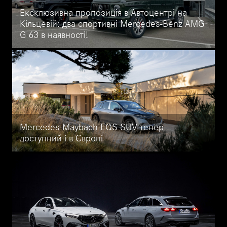
Ексклюзивна пропозиція в Автоцентрі на
Кільцевій: два спортивні Mercedes-Benz AMG
G 63 в наявності!
наявності два ексклюзивні варіанти Mercedes-Benz AMG G 63
2023 випуску - спортивні машини, створені для тих, хто звик
отримувати максимум від кожної поїздки, цінує ексклюзивність і
прагне виділитися на дорозі.
Mercedes-Maybach EQS SUV тепер
доступний і в Європі
Після успішного запуску на ринку США Mercedes-Maybach
EQS 680 SUV розширює свою географію і стає доступним для
замовлення в Німеччині та інших європейських країнах.
Дізнайтесь більше інформації про розкішну модель.