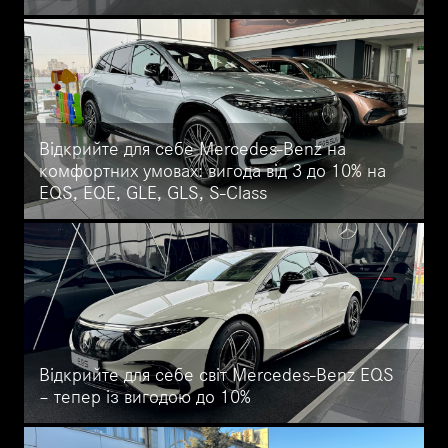
Спеціальні пропозиції на автомобілі Mercedes-Benz 2022-2023 в
Автоцентрі на Кільцевій: вигода до 15%. Дізнайтеся більше про
спеціальні умови на моделі GLE, GLS, S-Class, EQE та EQS.
Відкрийте для себе Mercedes-Benz на
комфортних умовах: вигода від 3 до 10% на
EQS, EQE, GLE, GLS, S-Class
Офіційний дилер Mercedes-Benz Автоцентр на Кільцевій
пропонує спеціальні пропозиції моделі EQS, EQE, GLE, GLS, S-
Class: вигода від 3 до 10%.
Відкрийте для себе світ Mercedes-Benz EQS
– тепер із вигодою до 10%
Відкрийте для себе революційний електромобіль Mercedes-