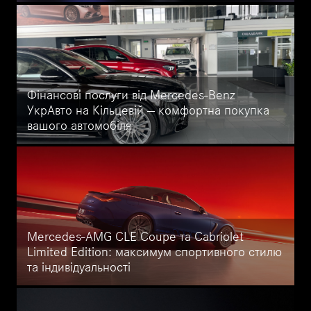
Mercedes-Benz Vision V: преміальна новинка серед люксових
мінівенів. Електрична платформа VAN.EA, інтер’єр Private
Lounge, екран 65 дюймів, 42 динаміки, унікальний стиль.
Прем’єра відбудеться у 2026 році.
Фінансові послуги від Mercedes-Benz
УкрАвто на Кільцевій — комфортна покупка
вашого автомобіля
Кредит, лізинг і страхування Mercedes-Benz у Києві. Вигідні
умови, офіційні партнери, індивідуальні програми фінансування.
Оформіть свій Mercedes-Benz у кредит або лізинг в УкрАвто на
Кільцевій — офіційному дилері Mercedes-Benz в Україні.
Mercedes-AMG CLE Coupe та Cabriolet
Limited Edition: максимум спортивного стилю
та індивідуальності
Прем'єра Mercedes-AMG CLE 53 Limited Edition — купе й
кабріолет із 449 к.с., дизайном AMG та ексклюзивним