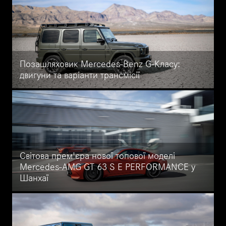
технологіях. Дізнайтесь більше про нові можливості S-Класу
2024.
Позашляховик Mercedes-Benz G-Класу:
двигуни та варіанти трансмісії
Нове покоління Mercedes-Benz G-класу пропонує повністю
електрифіковані двигуни з м'якою гібридною технологією. У
лінійку входять бензиновий Mercedes-AMG G 63, G 500 та
Mercedes-Benz G 450 d. Дізнайтеся більше у статті
Світова прем'єра нової топової моделі
Mercedes-AMG GT 63 S E PERFORMANCE у
Шанхаї
Світова прем'єра новітньої версії Mercedes-AMG GT 63 S E
PERFORMANCE відбулася в Шанхаї. Цей гібридний варіант
оснащений двигуном E PERFORMANCE потужністю 600 кВт
(816 к.с.), і пропонує найшвидше прискорення серед моделей