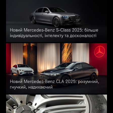
оздобленням. Незабаром у Mercedes-Benz Укравто на
Кільцевій.
Новий Mercedes-Benz S-Class 2025: більше
індивідуальності, інтелекту та досконалості
Офіційний дилер Mercedes-Benz Укравто на Кільцевій: новий S-
Class 2025 з DRIVE PILOT, MANUFAKTUR і MBUX. Повна
індивідуалізація, інтелектуальні технології, ексклюзивні
комплектації — усі подробиці на сторінці.
Новий Mercedes-Benz CLA 2025: розумний,
гнучкий, надихаючий
Новий Mercedes-Benz CLA 2025 вже скоро в Укравто на
Кільцевій: гібрид та електроверсія, до 792 км ходу, MB.OS,
MBUX, Google Maps і MB.DRIVE — подробиці в статті.