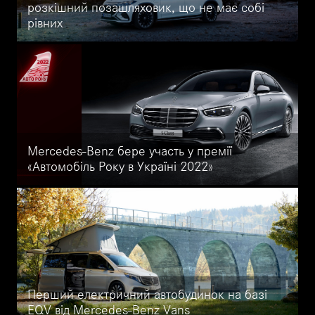
розкішний позашляховик, що не має собі
рівних
Огляд позашляховика EQS SUV від Mercedes-Benz від
офіційного дилера Mercedes-Benz Автоцентр на Кільцевій.
Офіційна інформація про запас ходу, потужність, версії
позашляховика EQS.
Mercedes-Benz бере участь у премії
«Автомобіль Року в Україні 2022»
8 моделей Mercedes-Benz номіновано у 8 номінаціях премії
«Автомобіль Року в Україні 2022». Серед них EQC та EQA,
Mercedes-Maybach GLS, C-Class та S-Class, Mercedes-AMG GT
4-Door Coupe та Mercedes-Maybach S-Class.
Перший електричний автобудинок на базі
EQV від Mercedes-Benz Vans