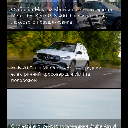
Футболіст Микола Матвієнко з «Шахтаря» та
Mercedes-Benz GLS 400 d: великий огляд
люксового позашляховика
Огляд Mercedes-Benz GLS 400 d з футболістом, захисником
"Шахтар" (Донецьк) та збірної України Миколою Матвієнком.
Ексклюзивний тест-драйв GLS-Клас на сайті Mercedes-Benz
Автоцентр на Кільцевій.
EQB 2022 від Mercedes-Benz: 3-рядний
електричний кросовер для сім'ї та
подорожей
Великий огляд EQB 2022 від Mercedes-Benz від офіційного
дилера Mercedes-Benz Автоцентр на Кільцевій: Дизайн
інтер'єру та інтер'єру, комплектації та обладнання,
продуктивність, зарядка та безпека.
Система екстреного гальмування Brake Assist