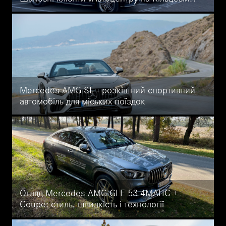
Автоцентр на Кільцевій продовжує працювати за звичайним
графіком. Звертаємо Вашу увагу, що на виконання вимог
Виконавчого органу Київської міської ради Протоколу №68 вiд
28.10.2021 з 01 листопада 2021 року в автосалоні діє
спеціальний режим доступу відвідувачів.
Mercedes-AMG SL - розкішний спортивний
автомобіль для міських поїздок
Mercedes SL - це ікона, унікальний спортивний автомобіль
протягом 70 років. Нова модель стала вдосконаленою версією
попередніх.
Огляд Mercedes-AMG GLE 53 4MATIC +
Coupe: стиль, швидкість і технології
Великий огляд спортивного кросовера Mercedes-AMG GLE 53