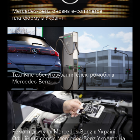
Mercedes-Benz оновив e-commerce
платформу в Україні
Mercedes-Benz розширює можливості онлайн-продажів: нові
функції e-commerce платформи в Україні. Онлайн-резервування
авто, безкоштовне ТО, гнучке фінансування.
Технічне обслуговування електромобілів
Mercedes-Benz
Професійне обслуговування та діагностика електромобілів
Mercedes-Benz EQ у Києві. Перевірка батареї, електросистем,
програмне оновлення та сервіс за стандартами Mercedes-Benz.
Офіційний центр Mercedes-Benz УкрАвто на Кільцевій — ваш
надійний сервіс для електромобілів EQ.
Ремонт двигунів Mercedes-Benz в Україні.
Офіційний сервіс Mercedes-Benz УкрАвто на