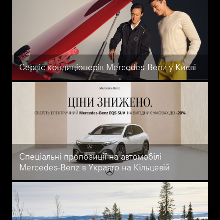
Сервіс кондиціонерів Mercedes-Benz у Києві
Обслуговування, діагностика, заправка та ремонт кондиціонерів
Mercedes-Benz у Києві. Офіційний сервіс Mercedes-Benz
УКРАВТО НА КІЛЬЦЕВІЙ. Телефонуйте: +38 (044) 299-43-88
Спеціальні пропозиції на автомобілі
Mercedes-Benz в Укравто на Кільцевій
Ексклюзивні акції в Mercedes-Benz Укравто на Кільцевій: вигода
до 40% на EQS, EQS SUV, електричний G-Class, GLE, GLE Coupé
та GLS. Спеціальні умови діють до 31.12.2025