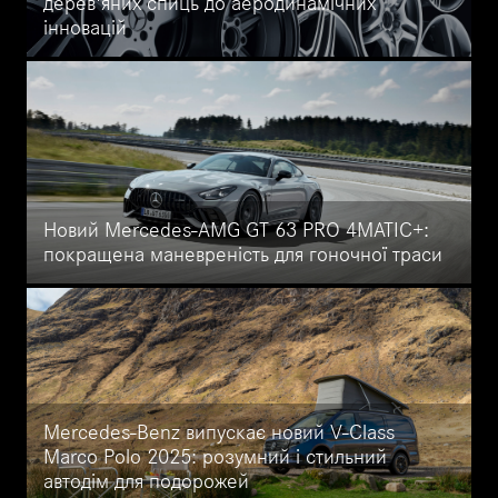
дерев'яних спиць до аеродинамічних
інновацій
Як змінився дизайн дисків з 1920-х років до наших днів? Чому
багатоспицеві дротові диски були такими популярними в гонках,
і як вони вплинули на сучасні аеродинамічні рішення?
Дізнайтеся, як класика поєднується з інноваціями в дизайні
дисків Mercedes-Benz.
Новий Mercedes-AMG GT 63 PRO 4MATIC+:
покращена маневреність для гоночної траси
Mercedes-AMG представив новітню модель AMG GT 63 PRO
4MATIC+ на фестивалі швидкості в Гудвуді. Цей автомобіль
оснащений 4,0-літровим V8 бітурбо двигуном, який розвиває
потужність 450 кВт (612 к.с.).
Mercedes-Benz випускає новий V-Class
Marco Polo 2025: розумний і стильний
автодім для подорожей