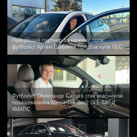
Benz EQS на спеціальних умовах: вигода до 10% у Mercedes-
Benz Автоцентр на Кільцевій.
Найкращий партнер за межами поля:
футболіст Артем Шабанов придбав купе GLC
Футболіст Артем Шабанов придбав купе GLC нового покоління
у салоні Mercedes-Benz Автоцентр на Кільцевій. Короткий
огляд того, що робить GLC Coupe маяком сучасного дизайну,
передових технологій та неперевершеної продуктивності.
Футболіст Олександр Сирота став власником
позашляховика Mercedes-Benz GLE 400 d
4MATIC
Футболіст Олександр Сирота, захисник київського Динамо та
збірної України придбав GLE 400 d 4MATIC у Mercedes-Benz
Автоцентр на Кільцевій: деталі.