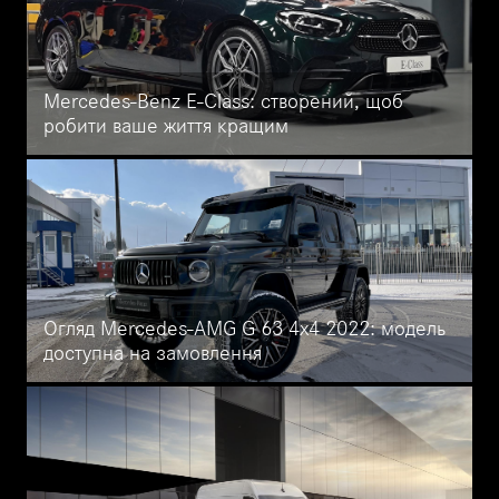
Mercedes-Benz E-Class: створений, щоб
робити ваше життя кращим
Огляд розкішного Mercedes-Benz E-Class з першокласним
інтер'єром, комфортною їздою та безліччю технологій. Авто є в
наявності в Mercedes-Benz Автоцентр на Кільцевій.
Огляд Mercedes-AMG G 63 4x4 2022: модель
доступна на замовлення
Великий огляд Mercedes-AMG G 63 4x4 2022 року: зовнішній
дизайн та оздоблення салону, функції, технології та
продуктивність унікального позашляховика.