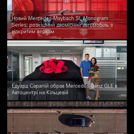
вибір для колекціонерів і шанувальників автоспорту.
Новий Mercedes-Maybach SL Monogram
Series: розкішний двомісний автомобіль з
відкритим верхом
Прем’єра Mercedes-Maybach SL Monogram Series: розкішний
двомісний автомобіль з відкритим верхом, який з’явиться в
Європі навесні 2025 року з подальшим виходом на інші ринки.
Едуард Сарапій обрав Mercedes-Benz GLE в
Автоцентрі на Кільцевій
Едуард Сарапій, захисник клубу Полісся, обрав розкішний
позашляховик Mercedes-Benz GLE в Автоцентрі на Кільцевій.
Цей автомобіль поєднує в собі потужний 3,0-літровий двигун,
гібридні технології та систему MBUX, щоб зробити повсякденне
життя спортсмена ще комфортнішим.