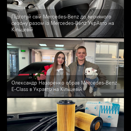
Підготуй свій Mercedes-Benz до весняного
сезону разом із Mercedes-Benz УкрАвто на
Кільцевій
Комплексна весняна перевірка Mercedes-Benz в офіційному
сервісі УкрАвто на Кільцевій: шиномонтаж, діагностика ходової,
розвал-сходження, оригінальні комплектуючі, сертифіковані
спеціалісти.
Олександр Назаренко обрав Mercedes-Benz
E-Class в Укравто на Кільцевій
Футболіст Олександр Назаренко з клубу Полісся обрав
Mercedes-Benz E-Class в Укравто на Кільцевій. Офіційний дилер
Mercedes-Benz в Україні — вибір успішних людей.