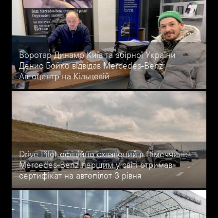
Україні за ціною від 133 266 євро. Детальний огляд першого
серійного електромобіля AMG від офіційного дилера Mercedes-
Benz Автоцентр на Кільцевій.
Воротар Динамо Київ та збірної України
Денис Бойко відвідав Mercedes-Benz
Автоцентр на Кільцевій
Дилерський центр Mercedes-Benz Автоцентр на Кільцевій
активно відвідують медійні особи – Бойко, П'ятов, Худжамов,
Матвієнко, Бєдняков. Більше про наших зіркових друзів у
свіжому матеріалі.
Drive Pilot офіційно схвалений в Німеччині:
Mercedes-Benz першим у світі отримав
сертифікат на автопілот 3 рівня
У Німеччині офіційно сертифікували автопілот 3 рівня Drive
Pilot: як влаштована система напівавтономного керування і в
яких автомобілях вона з'явиться в 2022 році - свіжа інформація