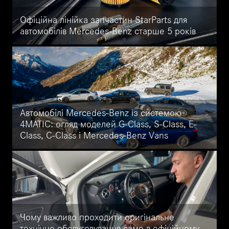
Офіційна лінійка запчастин StarParts для
автомобілів Mercedes-Benz старше 5 років
Офіційні запчастини StarParts для автомобілів Mercedes-Benz
старше 5 років. Вигідна ціна, оригінальна якість і 2-річна
гарантія. Придбайте в офіційному сервісі Mercedes-Benz
УкрАвто на Кільцевій та підтримуйте свій Mercedes в
ідеальному стані.
Автомобілі Mercedes-Benz із системою
4MATIC: огляд моделей G-Class, S-Class, E-
Class, C-Class і Mercedes-Benz Vans
Ознайомтеся з моделями Mercedes-Benz, оснащеними
передовою системою повного приводу (4MATIC): розкішні S-
Class і E-Class, легендарний G-Class та універсальні Mercedes-
Benz Vans.
Чому важливо проходити оригінальне
технічне обслуговування саме в офіційному