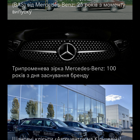
(BAS) від Mercedes-Benz: 25 років з моменту
випуску
Активний гальмівний помічник Brake Assist (BAS) від Mercedes-
Benz: Історія та Принцип роботи.
Трипроменева зірка Mercedes-Benz: 100
років з дня заснування бренду
5 листопада 2021 року Мерседес відзначає 100-річний ювілей.
Дізнайтеся більше про історію бренду і особливості автомобілів
цієї марки.
Шановні клієнти «Автоцентру на Кільцевій»!