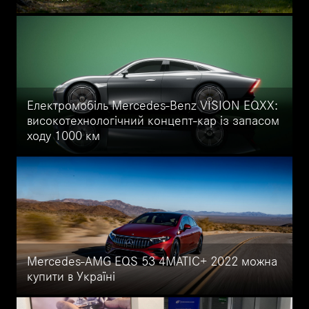
Mercedes-Benz Vans - перший електричний будинок на колесах
на базі EQV. Подробиці на сайті Mercedes-Benz Автоцентр на
Кільцевій.
Електромобіль Mercedes-Benz VISION EQXX:
високотехнологічний концепт-кар із запасом
ходу 1000 км
Прем'єра електричного концепт-кара Mercedes-Benz VISION
EQXX із запасом ходу 1000 км. Особливості, характеристики,
переваги на сайті Mercedes-Benz Автоцентр на Кільцевій.
Mercedes-AMG EQS 53 4MATIC+ 2022 можна
купити в Україні
Стартували продажі Mercedes-AMG EQS 53 4MATIC+ 2022 в