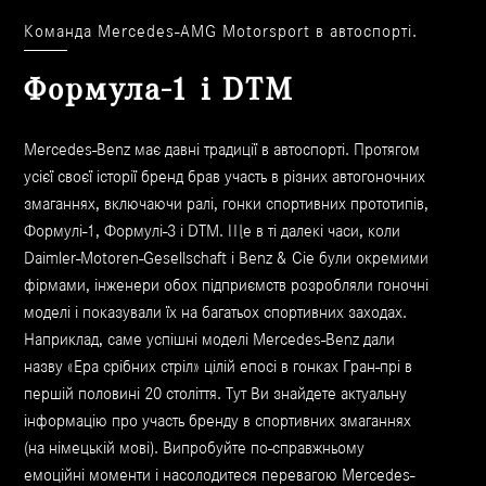
Команда Mercedes-AMG Motorsport в автоспорті.
Формула-1 і DTM
Mercedes-Benz має давні традиції в автоспорті. Протягом
усієї своєї історії бренд брав участь в різних автогоночних
змаганнях, включаючи ралі, гонки спортивних прототипів,
Формулі-1, Формулі-3 і DTM. Ще в ті далекі часи, коли
Daimler-Motoren-Gesellschaft і Benz & Cie були окремими
фірмами, інженери обох підприємств розробляли гоночні
моделі і показували їх на багатьох спортивних заходах.
Наприклад, саме успішні моделі Mercedes-Benz дали
назву «Ера срібних стріл» цілій епосі в гонках Гран-прі в
першій половині 20 століття. Тут Ви знайдете актуальну
інформацію про участь бренду в спортивних змаганнях
(на німецькій мові). Випробуйте по-справжньому
емоційні моменти і насолодитеся перевагою Mercedes-