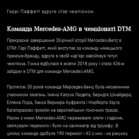
Геррі Паффетт вдруге став чемпіоном.
Команда Mercedes-AMG в чемпіонаті DTM
Прекрасне завершення 30-річної історії Mercedes-Benz в
DTM: Гарі Паффетт, який виступає за команду німецького
преміум-бренду, вдруге в своїй кар'єрі завойовує титул
чемпіона. Гонка відбулася в жовтні 2018 року і стала 436-м
заїздом в DTM для команди Mercedes-AMG.
Протягом 30 років команда Мерседес-Бенц була незамінним
учасником змагань. Імена Калуса Людвіга, Берндта Шнайдера,
Еллена Лора, Ханса Вернера Ауфрехта і Норберта Хауга
багаторазово гриміли на європейських гоночних трасах.
Разом з ними Mercedes-AMG переживали злети і падіння,
святкували перемоги і були на сантиметр від тріумфу. В
цілому команда здобула 190 перемог і 43 з них - на рахунку