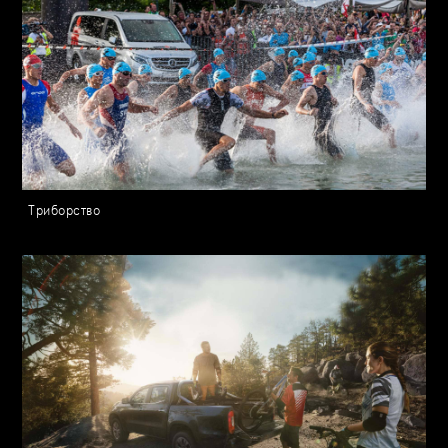
Триборство