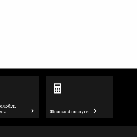
томобілі
enz
Фінансові послуги