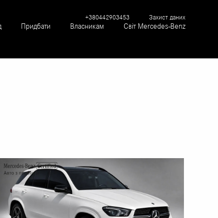
+380442903453
Захист даних
д
Придбати
Власникам
Світ Mercedes-Benz