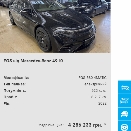
EQS від Mercedes-Benz 4910
Модифікація:
EQS 580 4МATIC
Тип палива:
електричний
Потужність:
523 к. с.
Пробіг:
8 217 км
Рік:
2022
4 286 233 грн. *
Роздрібна ціна: