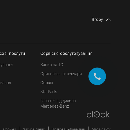
Вгору
сові послуги
Сервісне обслуговування
тування
Запис на ТО
Оригінальні аксесуари
ування
Сервіс
StarParts
Гарантія від дилера
Mercedes-Benz
Cookies
Захист даних
Правова інформація
Мапа сайту