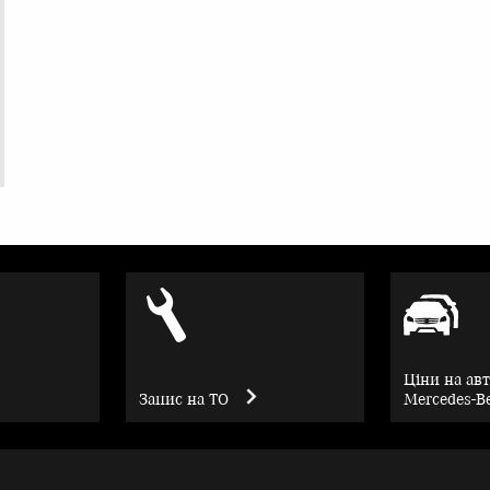
Ціни на ав
Запис на ТО
Mercedes-B