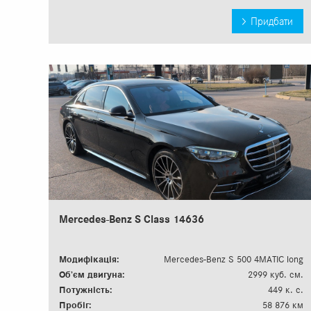
Придбати
Mercedes-Benz S Сlass 14636
Модифікація:
Mercedes-Benz S 500 4MATIC long
Об’єм двигуна:
2999 куб. см.
Потужність:
449 к. с.
Пробіг:
58 876 км