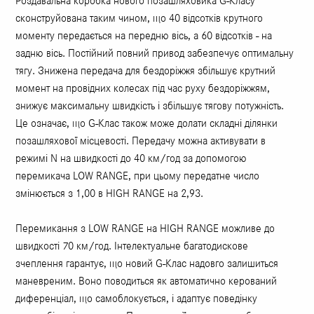
Роздавальна коробка нового позашляховика G-Класу
сконструйована таким чином, що 40 відсотків крутного
моменту передається на передню вісь, а 60 відсотків - на
задню вісь. Постійний повний привод забезпечує оптимальну
тягу. Знижена передача для бездоріжжя збільшує крутний
момент на провідних колесах під час руху бездоріжжям,
знижує максимальну швидкість і збільшує тягову потужність.
Це означає, що G-Клас також може долати складні ділянки
позашляхової місцевості. Передачу можна активувати в
режимі N на швидкості до 40 км/год за допомогою
перемикача LOW RANGE, при цьому передатне число
змінюється з 1,00 в HIGH RANGE на 2,93.
Перемикання з LOW RANGE на HIGH RANGE можливе до
швидкості 70 км/год. Інтелектуальне багатодискове
зчеплення гарантує, що новий G-Клас надовго залишиться
маневреним. Воно поводиться як автоматично керований
диференціал, що самоблокується, і адаптує поведінку