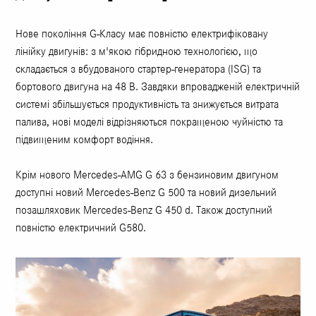
Нове покоління G-Класу має повністю електрифіковану
лінійку двигунів: з м'якою гібридною технологією, що
складається з вбудованого стартер-генератора (ISG) та
бортового двигуна на 48 В. Завдяки впровадженій електричній
системі збільшується продуктивність та знижується витрата
палива, нові моделі відрізняються покращеною чуйністю та
підвищеним комфорт водіння.
Крім нового Mercedes-AMG G 63 з бензиновим двигуном
доступні новий Mercedes-Benz G 500 та новий дизельний
позашляховик Mercedes-Benz G 450 d. Також доступний
повністю електричний G580.