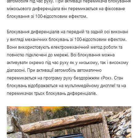
автомобіля під час руху. При активації перемикача блокування
міжосьового диференціала він перемикається на фіксоване
блокування зі 100-відсотковим ефектом.
Блокування диференціалів на передній та задній осі виконані
у вигляді механічних блокувань зі 100-відсотковим ефектом.
Вони використовують електромеханічний метод роботи та
повністю підключені до мережі. Всі блокування можна
активувати окремо під час руху як у низькому, так і високому
діапазоні. При активації автомобіль автоматично
перемикається на програму руху бездоріжжям «Рок». Стан
блокувань відображається на мультимедійному дисплеї та на
перемикачах трьох блокувань диференціалів.