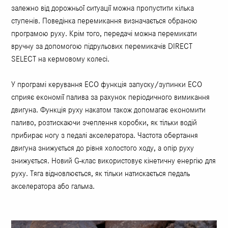
залежно від дорожньої ситуації можна пропустити кілька
ступенів. Поведінка перемикання визначається обраною
програмою руху. Крім того, передачі можна перемикати
вручну за допомогою підрульових перемикачів DIRECT
SELECT на кермовому колесі.
У програмі керування ECO функція запуску/зупинки ECO
сприяє економії палива за рахунок періодичного вимикання
двигуна. Функція руху накатом також допомагає економити
паливо, розтискаючи зчеплення коробки, як тільки водій
прибирає ногу з педалі акселератора. Частота обертання
двигуна знижується до рівня холостого ходу, а опір руху
знижується. Новий G-клас використовує кінетичну енергію для
руху. Тяга відновлюється, як тільки натискається педаль
акселератора або гальма.