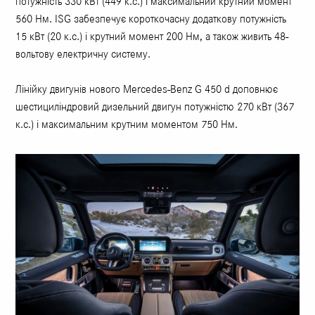
потужність 330 кВт (449 к.с.) і максимальний крутний момент
560 Нм. ISG забезпечує короткочасну додаткову потужність
15 кВт (20 к.с.) і крутний момент 200 Нм, а також живить 48-
вольтову електричну систему.
Лінійку двигунів нового Mercedes-Benz G 450 d доповнює
шестициліндровий дизельний двигун потужністю 270 кВт (367
к.с.) і максимальним крутним моментом 750 Нм.