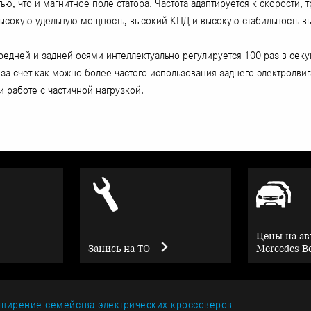
ью, что и магнитное поле статора. Частота адаптируется к скорости,
ысокую удельную мощность, высокий КПД и высокую стабильность вы
едней и задней осями интеллектуально регулируется 100 раз в сек
а счет как можно более частого использования заднего электродвиг
 работе с частичной нагрузкой.
Цены на а
Запись на ТО
Mercedes-B
ширение семейства электрических кроссоверов