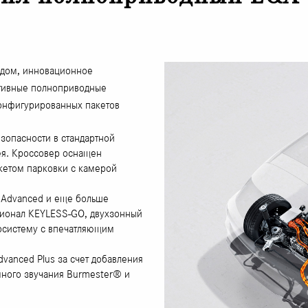
одом, инновационное
тивные полноприводные
конфигурированных пакетов
зопасности в стандартной
ея. Кроссовер оснащен
кетом парковки с камерой
а Advanced и еще больше
ционал KEYLESS-GO, двухзонный
осистему с впечатляющим
vanced Plus за счет добавления
ного звучания Burmester® и