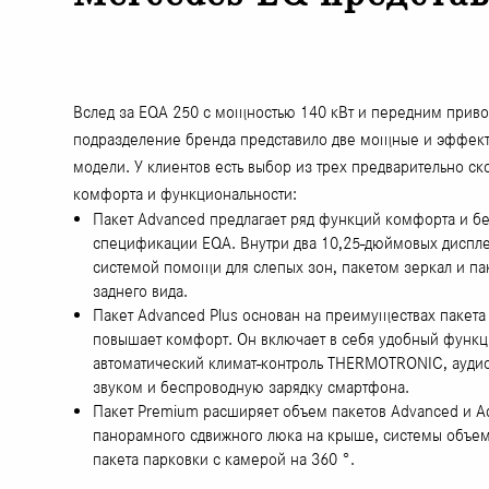
Вслед за EQA 250 с мощностью 140 кВт и передним прив
подразделение бренда представило две мощные и эффек
модели. У клиентов есть выбор из трех предварительно с
комфорта и функциональности:
Пакет Advanced предлагает ряд функций комфорта и бе
спецификации EQA. Внутри два 10,25-дюймовых диспл
системой помощи для слепых зон, пакетом зеркал и па
заднего вида.
Пакет Advanced Plus основан на преимуществах пакет
повышает комфорт. Он включает в себя удобный функ
автоматический климат-контроль THERMOTRONIC, ауди
звуком и беспроводную зарядку смартфона.
Пакет Premium расширяет объем пакетов Advanced и Ad
панорамного сдвижного люка на крыше, системы объем
пакета парковки с камерой на 360 °.