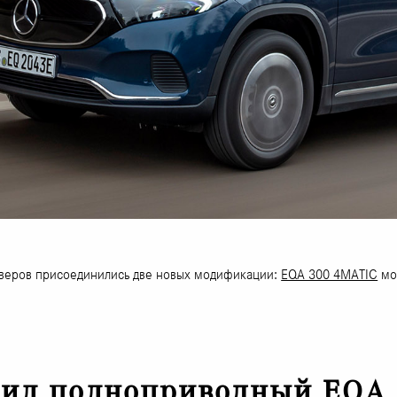
оверов присоединились две новых модификации:
EQA 300 4MATIC
мо
вил полноприводный EQA