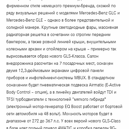
фирменном стиле немецкого премиум-бренда, схожий по
ряду визуальных решений с моделями Mercedes-Benz GLC и
Mercedes-Benz GLE – однако в более представительной и
солидной манере. Крупные светодиодные фары, массивная
радиаторная решетка в сочетании со строгим передним
бампером, а также ровной линией крыши, внушительными
колесными арками и спойлером на крыше – примерно так
вырисовывается образ нового GLS-Класса. Салон
внедорожника рассчитан на 7 посадочных мест, оснащен
двумя 12,3-дюймовыми экранами цифровой панели
приборов и инфотейнмент-системы MBUX. В стандартном
оснащении будет пневматическая подвеска Airmatic (E-Active
Body Control – опция), а в линейку двигателей войдут TDI и
TFSI турбодвигатели с технологией “мягкого гибрида”
(электронный мотор-генератор EQ Boost работает от бортовой
сети автомобиля на 48 вольт). Мощность моторов будет в
диапазоне от 272 до 367 л.с. У всех версий нового GLS-Class
в базе идет полный привод 4MATIC и коробка передач 9G-