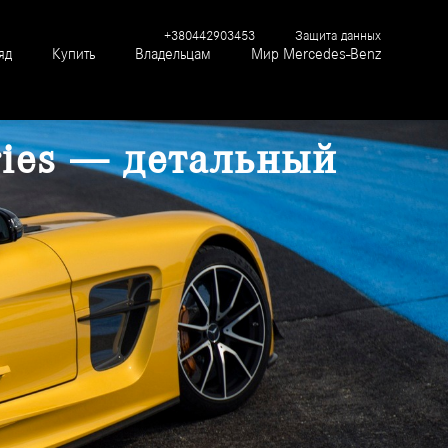
+380442903453
Защита данных
яд
Купить
Владельцам
Мир Mercedes-Benz
ries — детальный