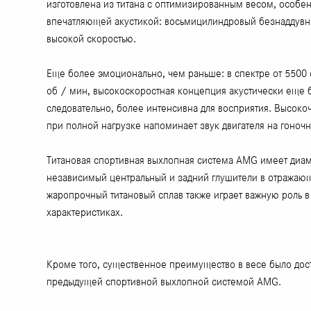
изготовлена ​​из титана с оптимизированным весом, особе
впечатляющей акустикой: восьмицилиндровый безнаддувн
высокой скоростью.
Еще более эмоционально, чем раньше: в спектре от 5500 
об / мин, высокоскоростная концепция акустически еще б
следовательно, более интенсивна для восприятия. Высоко
при полной нагрузке напоминает звук двигателя на гоночн
Титановая спортивная выхлопная система AMG имеет диам
независимый центральный и задний глушители в отражаю
жаропрочный титановый сплав также играет важную роль в
характеристиках.
Кроме того, существенное преимущество в весе было дости
предыдущей спортивной выхлопной системой AMG.