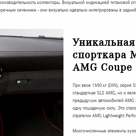
роизводительность коллекторы. Визуальной индикацией титановой с
речным сечением - они визуально идеально интегрированы в задний
Уникальная
спорткара 
AMG Coupe
При весе 1550 кг (DIN), серия 
стандартная SLS AMG, но и явл
предыдущих автомобилей AMG эт
одну лошадиную силу. Это стал
стратегии AMG Lightweight Perf
Многочисленные элементы кузова