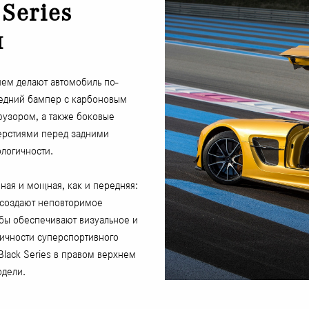
Series
н
ем делают автомобиль по-
редний бампер с карбоновым
фузором, а также боковые
ерстиями перед задними
логичности.
ная и мощная, как и передняя:
 создают неповторимое
бы обеспечивают визуальное и
ичности суперспортивного
lack Series в правом верхнем
одели.