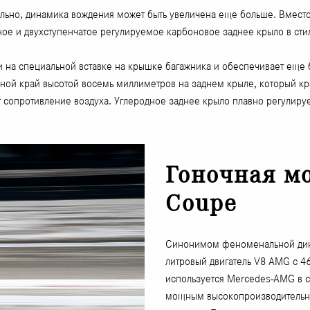
ьно, динамика вождения может быть увеличена еще больше. Вместо 
нное и двухступенчатое регулируемое карбоновое заднее крыло в ст
а специальной вставке на крышке багажника и обеспечивает еще б
ной край высотой восемь миллиметров на заднем крыле, который кре
сопротивление воздуха. Углеродное заднее крыло плавно регулирует
Гоночная м
Coupe
Синонимом феноменальной дина
литровый двигатель V8 AMG с 4
используется Mercedes-AMG в с
мощным высокопроизводительн