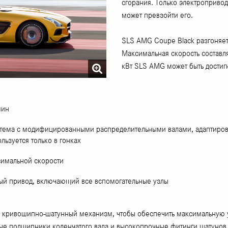
сгорания. Только электроприв
может превзойти его.
SLS AMG Coupe Black разгоняетс
Максимальная скорость составля
кВт SLS AMG может быть дости
мин
стема с модифицированными распределительными валами, адаптиро
льзуется только в гонках
симальной скорости
й привод, включающий все вспомогательные узлы
ривошипно-шатунный механизм, чтобы обеспечить максимальную уст
ые подшипники коленчатого вала и высокопрочные фитинги шатунов