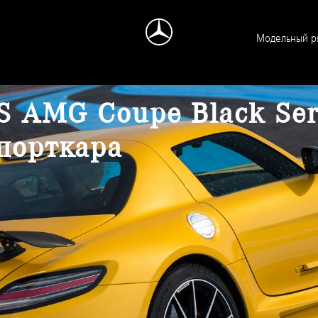
Модельный р
S AMG Coupe Black Se
спорткара