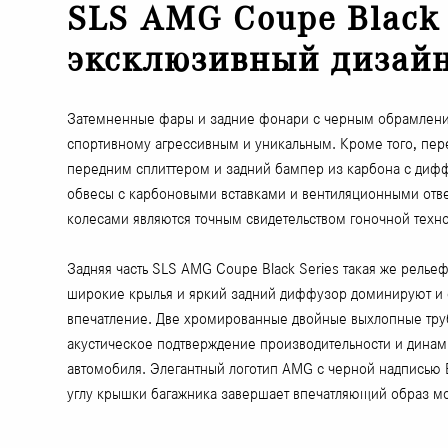
SLS AMG Coupe Black 
эксклюзивный дизай
Затемненные фары и задние фонари с черным обрамлени
спортивному агрессивным и уникальным. Кроме того, пе
передним сплиттером и задний бампер из карбона с диф
обвесы с карбоновыми вставками и вентиляционными отв
колесами являются точным свидетельством гоночной техно
Задняя часть SLS AMG Coupe Black Series такая же рельеф
широкие крылья и яркий задний диффузор доминируют и
впечатление. Две хромированные двойные выхлопные тру
акустическое подтверждение производительности и динам
автомобиля. Элегантный логотип AMG с черной надписью B
углу крышки багажника завершает впечатляющий образ м