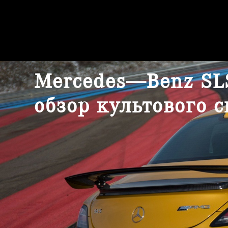
Mercedes—Benz SL
обзор культового 