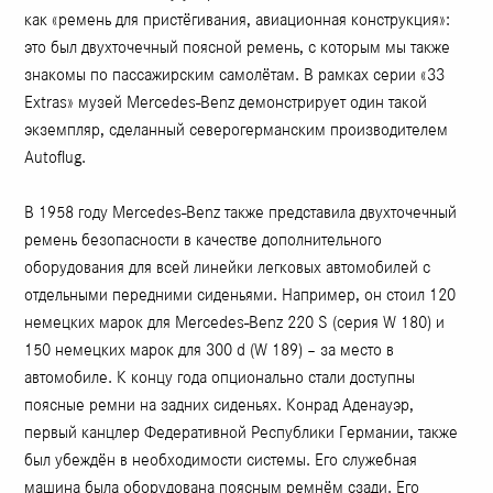
как «ремень для пристёгивания, авиационная конструкция»:
это был двухточечный поясной ремень, с которым мы также
знакомы по пассажирским самолётам. В рамках серии «33
Extras» музей Mercedes-Benz демонстрирует один такой
экземпляр, сделанный северогерманским производителем
Autoflug.
В 1958 году Mercedes-Benz также представила двухточечный
ремень безопасности в качестве дополнительного
оборудования для всей линейки легковых автомобилей с
отдельными передними сиденьями. Например, он стоил 120
немецких марок для Mercedes-Benz 220 S (серия W 180) и
150 немецких марок для 300 d (W 189) – за место в
автомобиле. К концу года опционально стали доступны
поясные ремни на задних сиденьях. Конрад Аденауэр,
первый канцлер Федеративной Республики Германии, также
был убеждён в необходимости системы. Его служебная
машина была оборудована поясным ремнём сзади. Его