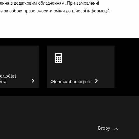
єднання з додатковим обладнанням. При замовленні
є за собою право вносити зміни до цінової інформації.
томобілі
enz
Фінансові послуги
Вгору