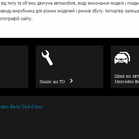
 від типу та об'єму двигуна автомобіля, виду виконання моделі і по
 заводу-виробника для різних моделей і ринків збуту. Імпортер залиша
отографій сайту.
Ціни на ав
Запис на ТО
Mercedes-B
des-Benz GLA-Class