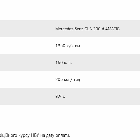
Mercedes-Benz GLA 200 d 4MATIC
1950 куб. см
150 к. с.
205 км / год
8,9 с
фіційного курсу НБУ на дату оплати.