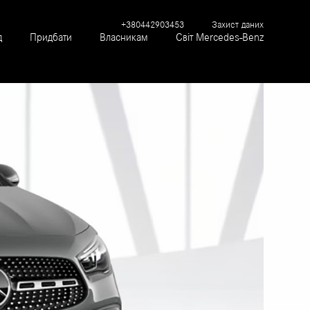
+380442903453
Захист даних
д
Придбати
Власникам
Світ Mercedes-Benz