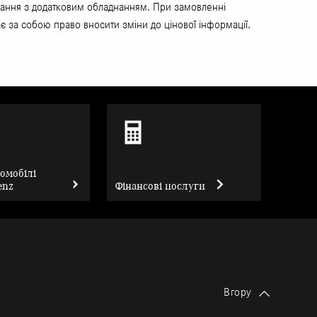
єднання з додатковим обладнанням. При замовленні
є за собою право вносити зміни до цінової інформації.
томобілі
enz
Фінансові послуги
Вгору