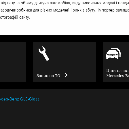
 від типу та об'єму двигуна автомобіля, виду виконання моделі і по
 заводу-виробника для різних моделей і ринків збуту. Імпортер залиша
отографій сайту.
Ціни на ав
Запис на ТО
Mercedes-B
des-Benz GLЕ-Class