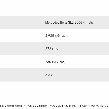
Mercedes-Benz GLE 350d 4 matic
2 925 куб. см
272 к. с.
230 км / год
6.6 с
 на момент оплати комерційним курсом, вказаним на сайті www.merce