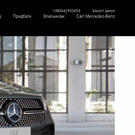
+380442903453
Захист даних
д
Придбати
Власникам
Світ Mercedes-Benz