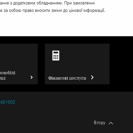
єднання з додатковим обладнанням. При замовленні
є за собою право вносити зміни до цінової інформації.
томобілі
enz
Фінансові послуги
2601002
Вгору