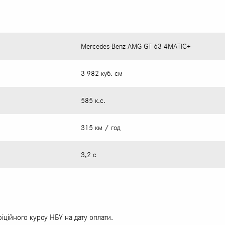
Mercedes-Benz AMG GT 63 4MATIC+
3 982 куб. см
585 к.с.
315 км / год
3,2 с
фіційного курсу НБУ на дату оплати.