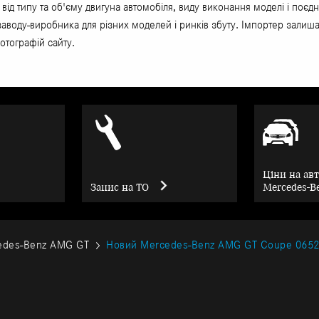
 від типу та об'єму двигуна автомобіля, виду виконання моделі і по
 заводу-виробника для різних моделей і ринків збуту. Імпортер залиша
отографій сайту.
Ціни на ав
Запис на ТО
Mercedes-B
edes-Benz AMG GT
Новий Mercedes-Benz AMG GT Coupe 065