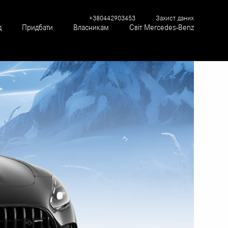
+380442903453
Захист даних
д
Придбати
Власникам
Світ Mercedes-Benz