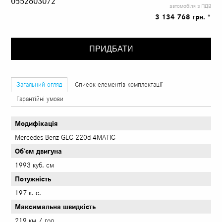
0552603072
автомобіля з ПДВ
3 134 768 грн. *
ПРИДБАТИ
Загальний огляд
Список елементів комплектації
Гарантійні умови
Модифікація
Mercedes-Benz GLC 220d 4MATIC
Об’єм двигуна
1993 куб. см
Потужність
197 к. с.
Максимальна швидкість
219 км / год