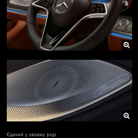
Багатофункціональне кермо з сенсорним управлінням
Першокласний звук системи об'ємного звучання Burmster 3D
Єдиний у своєму роді